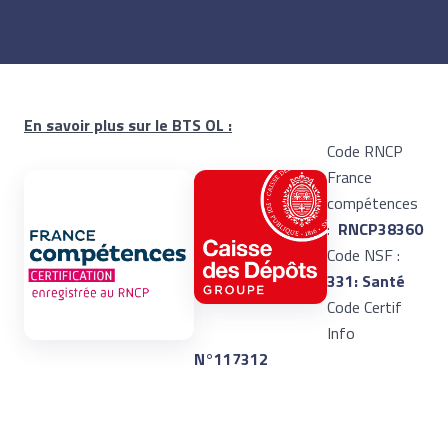
En savoir plus sur le BTS OL :
Code RNCP
France
compétences
:
RNCP38360
Code NSF :
331: Santé
Code Certif
Info
N°117312