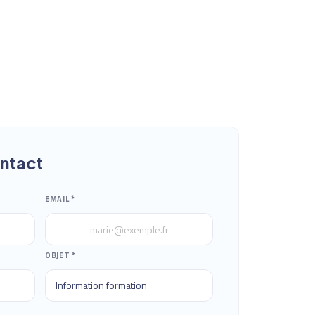
ontact
EMAIL *
OBJET *