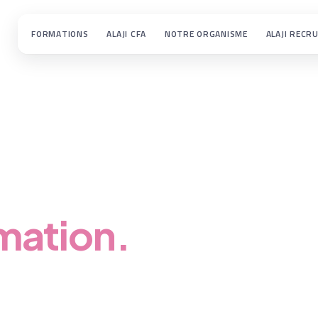
FORMATIONS
ALAJI CFA
NOTRE ORGANISME
ALAJI RECR
tre
rmation.
, un partenariat entreprise ? Notre équipe vous