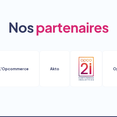
Nos
partenaires
ommerce
Akto
Opco Mob