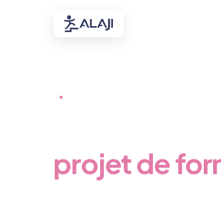
Accueil
/
Contact
NOUS CONTACTER
Parlons de vo
projet de fo
Une question sur nos formations, le financement
répond sous 48h.