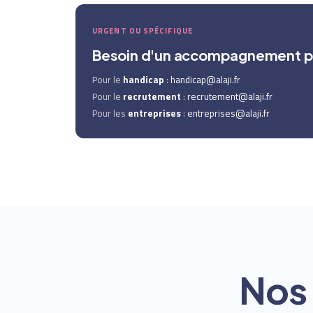
URGENT OU SPÉCIFIQUE
Besoin d'un accompagnement pe
Pour le
handicap
:
handicap@alaji.fr
Pour le
recrutement
:
recrutement@alaji.fr
Pour les
entreprises
:
entreprises@alaji.fr
Nos