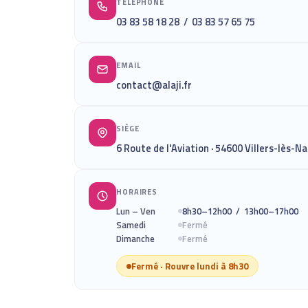
TÉLÉPHONE
03 83 58 18 28
/
03 83 57 65 75
EMAIL
contact@alaji.fr
SIÈGE
6 Route de l'Aviation · 54600 Villers-lès-N
HORAIRES
Lun – Ven
8h30–12h00 / 13h00–17h00
Samedi
Fermé
Dimanche
Fermé
Fermé · Rouvre lundi à 8h30