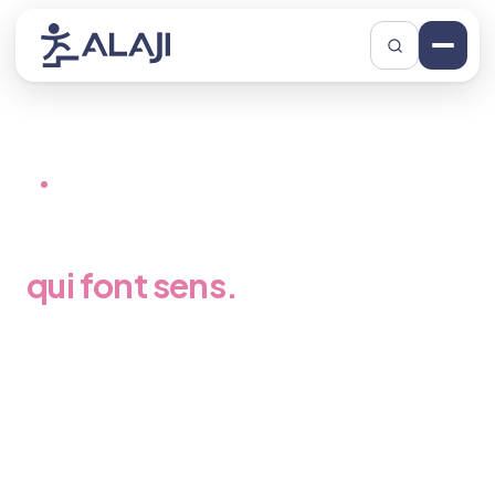
Accueil
/
Notre organisme
ORGANISME DE FORMATION
Former aux métiers
qui font sens.
Depuis 48 ans, ALAJI forme aux métiers du travail social, de la
santé, du service à la personne, du commerce paramédical, de
la petite enfance, de la propreté, du numérique et de
l'insertion socio‑professionnelle.