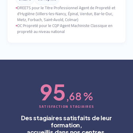
DREETS pour le Titre Professionnel Agent de Propreté et
d'Hygiène (Villers‑les‑Nancy, Épinal, Verdun, Bar‑le‑Duc,
Metz, Forbach, Saint‑Avold, Colmar)
OC Propreté pour le CQP Agent Machiniste Classique en
propreté au niveau national
95
,68 %
SATISFACTION STAGIAIRES
Des stagiaires satisfaits de leur
formation,
accueillis dans nos centres.