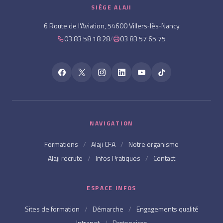
SIÈGE ALAJI
6 Route de l'Aviation, 54600 Villers‑lès‑Nancy
03 83 58 18 28
/
03 83 57 65 75
NAVIGATION
Formations
/
Alaji CFA
/
Notre organisme
Alaji recrute
/
Infos Pratiques
/
Contact
ESPACE INFOS
Sites de formation
/
Démarche
/
Engagements qualité
Intranet
/
Partenaires