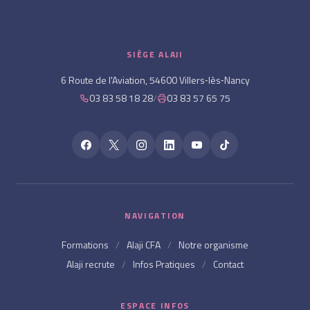
SIÈGE ALAJI
6 Route de l'Aviation, 54600 Villers‑lès‑Nancy
03 83 58 18 28
/
03 83 57 65 75
NAVIGATION
Formations
/
Alaji CFA
/
Notre organisme
Alaji recrute
/
Infos Pratiques
/
Contact
ESPACE INFOS