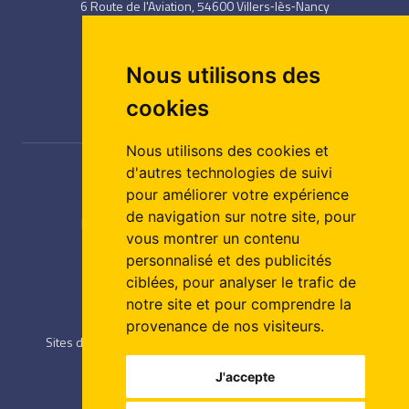
6 Route de l'Aviation, 54600 Villers‑lès‑Nancy
03 83 58 18 28
/
03 83 57 65 75
Nous utilisons des
cookies
Nous utilisons des cookies et
d'autres technologies de suivi
NAVIGATION
pour améliorer votre expérience
de navigation sur notre site, pour
Formations
/
Alaji CFA
/
Notre organisme
vous montrer un contenu
Alaji recrute
/
Infos Pratiques
/
Contact
personnalisé et des publicités
ciblées, pour analyser le trafic de
ESPACE INFOS
notre site et pour comprendre la
provenance de nos visiteurs.
Sites de formation
/
Démarche
/
Engagements qualité
Intranet
/
Partenaires
J'accepte