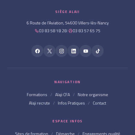
SIÈGE ALAJI
6 Route de l'Aviation, 54600 Villers‑lès‑Nancy
03 83 58 18 28
/
03 83 57 65 75
NAVIGATION
Formations
/
Alaji CFA
/
Notre organisme
Alaji recrute
/
Infos Pratiques
/
Contact
ESPACE INFOS
Sites de formation
/
Démarche
/
Engagements qualité