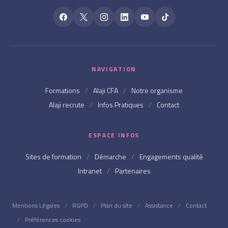
NAVIGATION
Formations
/
Alaji CFA
/
Notre organisme
Alaji recrute
/
Infos Pratiques
/
Contact
ESPACE INFOS
Sites de formation
/
Démarche
/
Engagements qualité
Intranet
/
Partenaires
Mentions Légales
/
RGPD
/
Plan du site
/
Assistance
/
Contact
/
Préférences cookies