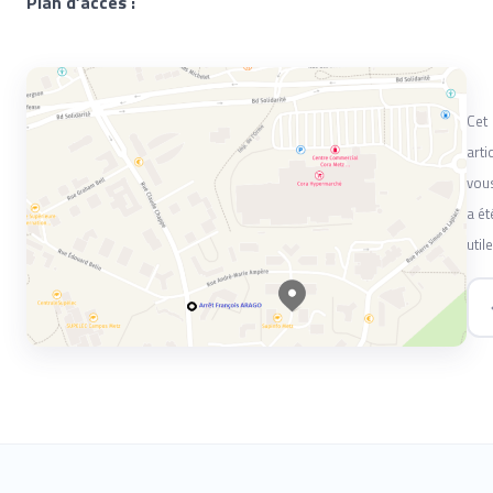
Plan d’accès :
Cet
arti
vou
a ét
utile