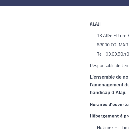
ALAJI
13 Allée Ettore 
68000 COLMAR
Tel : 03.83.58.1
Responsable de terri
L’ensemble de nos
l’aménagement du p
handicap d’Alaji.
Horaires d’ouvertu
Hébergement à pro
Hotimex – r Tim