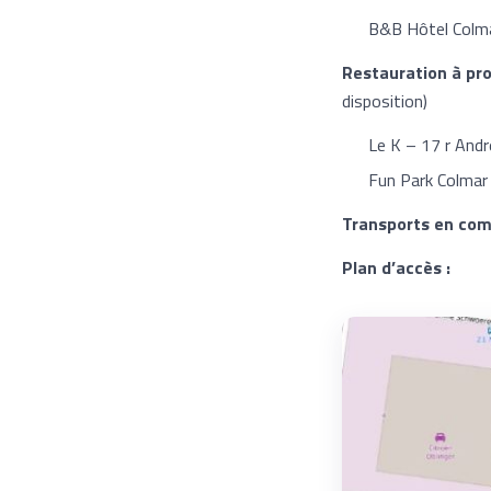
B&B Hôtel Colm
Restauration à pro
disposition)
Le K – 17 r Andr
Fun Park Colmar
Transports en co
Plan d’accès :