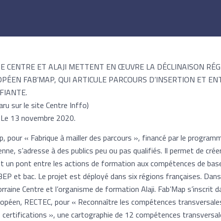
E CENTRE ET ALAJI METTENT EN ŒUVRE LA DÉCLINAISON RÉ
ÉEN FAB’MAP, QUI ARTICULE PARCOURS D’INSERTION ET EN
FIANTE.
paru sur le site Centre Inffo)
– Le 13 novembre 2020.
p, pour « Fabrique à mailler des parcours », financé par le progra
ne, s’adresse à des publics peu ou pas qualifiés. Il permet de cré
nt un pont entre les actions de formation aux compétences de bas
EP et bac. Le projet est déployé dans six régions françaises. Dans 
orraine Centre et l’organisme de formation Alaji. Fab’Map s’inscrit d
uropéen, RECTEC, pour « Reconnaître les compétences transversales
es certifications », une cartographie de 12 compétences transversal