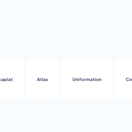
t
Atlas
Uniformation
Constru