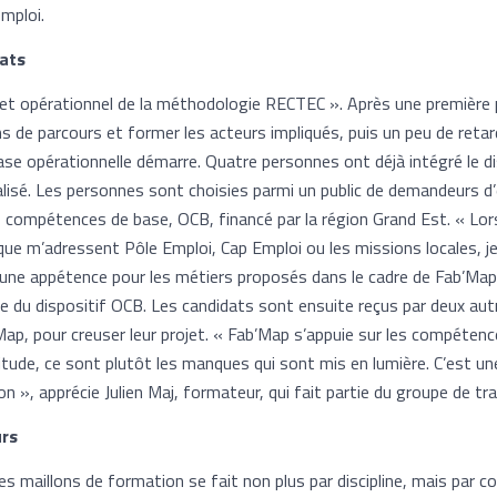
emploi.
dats
let opérationnel de la méthodologie RECTEC ». Après une première
ns de parcours et former les acteurs impliqués, puis un peu de retard
phase opérationnelle démarre. Quatre personnes ont déjà intégré le di
alisé. Les personnes sont choisies parmi un public de demandeurs d’
if compétences de base, OCB, financé par la région Grand Est. « Lo
ue m’adressent Pôle Emploi, Cap Emploi ou les missions locales, je 
 une appétence pour les métiers proposés dans le cadre de Fab’Map »
ce du dispositif OCB. Les candidats sont ensuite reçus par deux au
ap, pour creuser leur projet. « Fab’Map s’appuie sur les compétenc
itude, ce sont plutôt les manques qui sont mis en lumière. C’est un
on », apprécie Julien Maj, formateur, qui fait partie du groupe de tr
urs
es maillons de formation se fait non plus par discipline, mais par