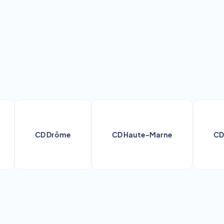
CD Drôme
CD Haute-Marne
CD Marn