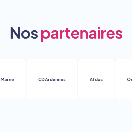
Nos
partenaires
e
CD Ardennes
Afdas
Ocapia