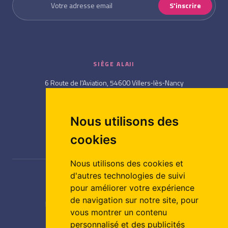
S'inscrire
SIÈGE ALAJI
6 Route de l'Aviation, 54600 Villers‑lès‑Nancy
03 83 58 18 28
/
03 83 57 65 75
Nous utilisons des
cookies
Nous utilisons des cookies et
d'autres technologies de suivi
NAVIGATION
pour améliorer votre expérience
de navigation sur notre site, pour
Formations
/
Alaji CFA
/
Notre organisme
vous montrer un contenu
Alaji recrute
/
Infos Pratiques
/
Contact
personnalisé et des publicités