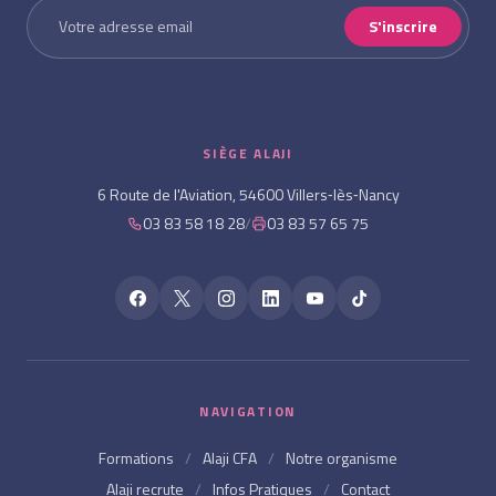
S'inscrire
SIÈGE ALAJI
6 Route de l'Aviation, 54600 Villers‑lès‑Nancy
03 83 58 18 28
/
03 83 57 65 75
NAVIGATION
Formations
/
Alaji CFA
/
Notre organisme
Alaji recrute
/
Infos Pratiques
/
Contact