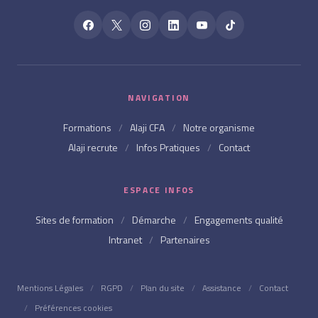
NAVIGATION
Formations
/
Alaji CFA
/
Notre organisme
Alaji recrute
/
Infos Pratiques
/
Contact
ESPACE INFOS
Sites de formation
/
Démarche
/
Engagements qualité
Intranet
/
Partenaires
Mentions Légales
/
RGPD
/
Plan du site
/
Assistance
/
Contact
/
Préférences cookies