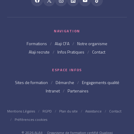
NAVIGATION
Formations
/
Alaji CFA
/
Notre organisme
Alaji recrute
/
Infos Pratiques
/
Contact
ESPACE INFOS
Sites de formation
/
Démarche
/
Engagements qualité
Intranet
/
Partenaires
Mentions Légales
/
RGPD
/
Plan du site
/
Assistance
/
Contact
/
Préférences cookies
© 2026 ALAJI · Organisme de formation certifié Qualiopi