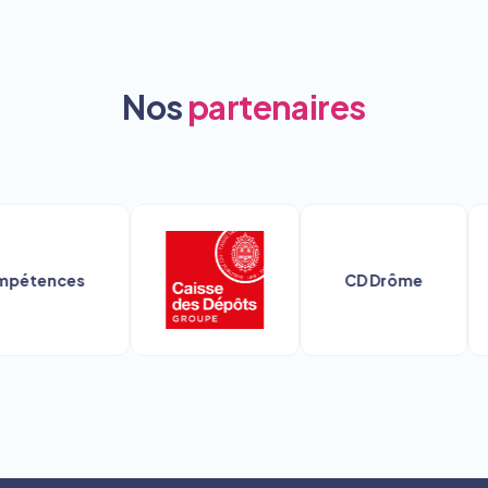
Nos
partenaires
étences
CD Drôme