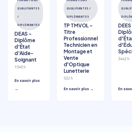
FORMATIONS
FORMATIONS
FORMA
QUALIFIANTES
QUALIFIANTES /
QUALIF
/
DIPLÔMANTES
DIPLÔ
TP TMVOL –
DEES
DIPLÔMANTES
Titre
Dipl
DEAS –
Professionnel
d'Éta
Diplôme
Technicien en
d'Éd
d'État
Montage et
Spéci
d'Aide-
Vente
3442 h
Soignant
d'Optique
1540 h
Lunetterie
532 h
En savoir plus
→
En savoir plus →
En savo