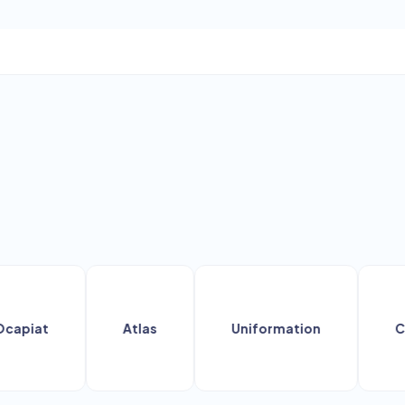
at
Atlas
Uniformation
Const