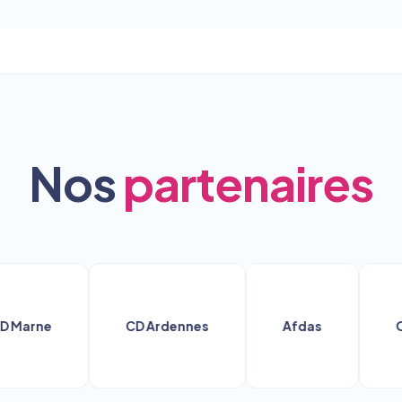
Nos
partenaires
rne
CD Ardennes
Afdas
Ocapi