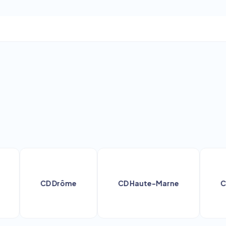
CD Drôme
CD Haute-Marne
CD Ma