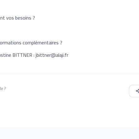
ont vos besoins ?
nformations complémentaires ?
stine BITTNER : jbittner@alaji.fr
le ?