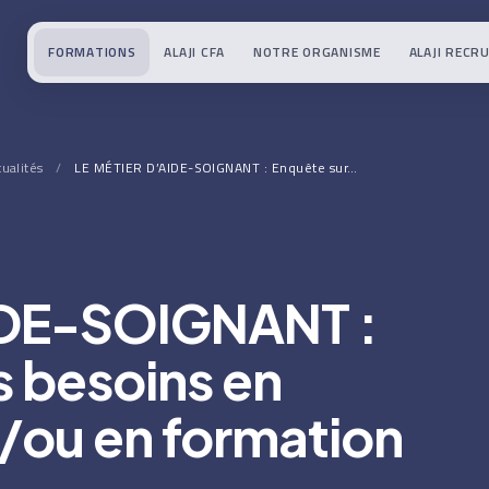
FORMATIONS
ALAJI CFA
NOTRE ORGANISME
ALAJI RECR
tualités
/
LE MÉTIER D’AIDE-SOIGNANT : Enquête sur…
IDE-SOIGNANT :
s besoins en
/ou en formation