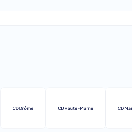
CD Drôme
CD Haute-Marne
CD Marne