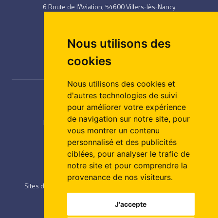
6 Route de l'Aviation, 54600 Villers‑lès‑Nancy
03 83 58 18 28
/
03 83 57 65 75
Nous utilisons des
cookies
Nous utilisons des cookies et
d'autres technologies de suivi
NAVIGATION
pour améliorer votre expérience
de navigation sur notre site, pour
Formations
/
Alaji CFA
/
Notre organisme
vous montrer un contenu
Alaji recrute
/
Infos Pratiques
/
Contact
personnalisé et des publicités
ciblées, pour analyser le trafic de
notre site et pour comprendre la
ESPACE INFOS
provenance de nos visiteurs.
Sites de formation
/
Démarche
/
Engagements qualité
Intranet
/
Partenaires
J'accepte