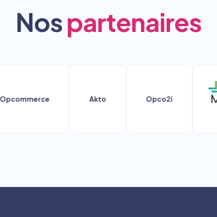
Nos
partenaires
ommerce
Akto
Opco2i