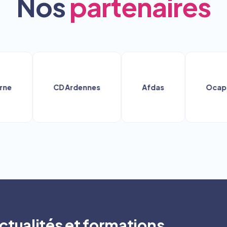
Nos
partenaires
CD Ardennes
Afdas
Ocapiat
ctualités et formations