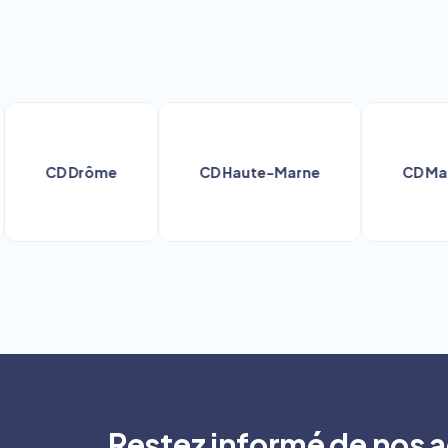
CD Drôme
CD Haute-Marne
CD Marne
Restez informé de nos a