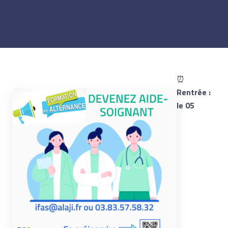
⏰
Rentrée :
le 05