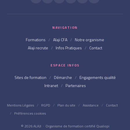
NAVIGATION
Formations
/
Alaji CFA
/
Notre organisme
Alaji recrute
/
Infos Pratiques
/
Contact
ESPACE INFOS
Sites de formation
/
Démarche
/
Engagements qualité
Intranet
/
Partenaires
Mentions Légales
/
RGPD
/
Plan du site
/
Assistance
/
Contact
/
Préférences cookies
© 2026 ALAJI · Organisme de formation certifié Qualiopi