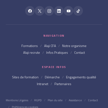
NAVIGATION
Formations
/
Alaji CFA
/
Notre organisme
Alaji recrute
/
Infos Pratiques
/
Contact
ESPACE INFOS
Sites de formation
/
Démarche
/
Engagements qualité
Intranet
/
Partenaires
Mentions Légales
/
RGPD
/
Plan du site
/
Assistance
/
Contact
/
Préférences cookies