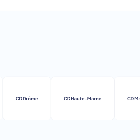
CD Drôme
CD Haute-Marne
CD Marne